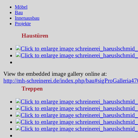
Möbel
Bau
Innenausbau
Projekte
Haustüren
View the embedded image gallery online at:
http://mh-schreinerei.de/index.php/bau#sigProGalleria4
Treppen